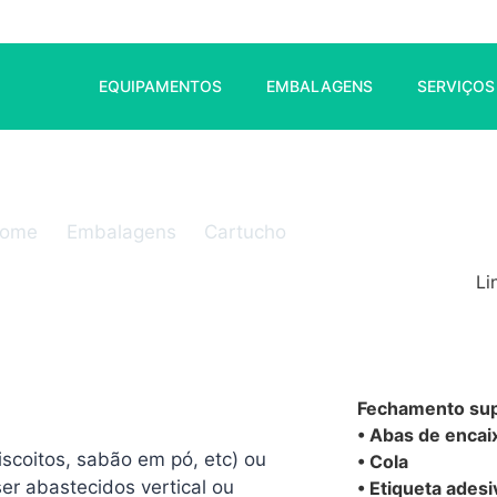
178-8099
Fabrima Brasil
EQUIPAMENTOS
EMBALAGENS
SERVIÇOS
ome
Embalagens
Cartucho
Li
Fechamento sup
• Abas de encai
coitos, sabão em pó, etc) ou
• Cola
er abastecidos vertical ou
• Etiqueta adesi