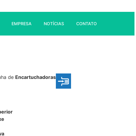
EMPRESA
NOTÍCIAS
CONTATO
nha de
Encartuchadoras
erior
xe
va