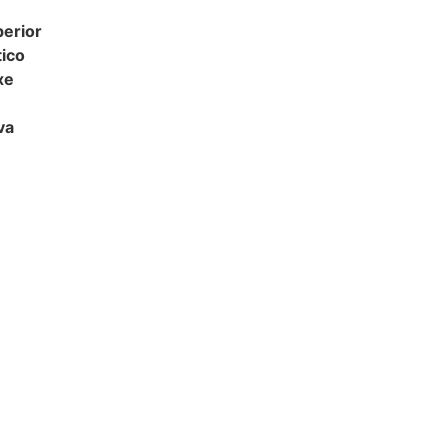
erior
ico
xe
va